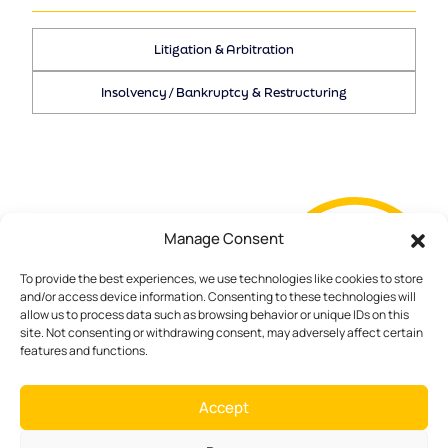
Litigation & Arbitration
Insolvency / Bankruptcy & Restructuring
Manage Consent
To provide the best experiences, we use technologies like cookies to store
and/or access device information. Consenting to these technologies will
allow us to process data such as browsing behavior or unique IDs on this
site. Not consenting or withdrawing consent, may adversely affect certain
features and functions.
Members of
Accept
Pagrindinis
Teisininkai