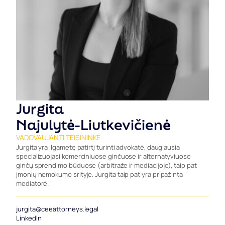
Jurgita
Najulytė-Liutkevičienė
VADOVAUJANTI TEISININKĖ
Jurgita yra ilgametę patirtį turinti advokatė, daugiausia
specializuojasi komerciniuose ginčuose ir alternatyviuose
ginčų sprendimo būduose (arbitraže ir mediacijoje), taip pat
įmonių nemokumo srityje. Jurgita taip pat yra pripažinta
mediatorė.
jurgita@ceeattorneys.legal
LinkedIn